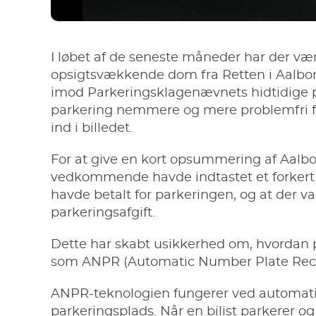
I løbet af de seneste måneder har der vær
opsigtsvækkende dom fra Retten i Aalborg
imod Parkeringsklagenævnets hidtidige pr
parkering nemmere og mere problemfri fo
ind i billedet.
For at give en kort opsummering af
Aalb
vedkommende havde indtastet et forkert
havde betalt for parkeringen, og at der v
parkeringsafgift.
Dette har skabt usikkerhed om, hvordan pa
som
ANPR
(Automatic Number Plate Recog
ANPR-teknologien fungerer ved automatis
parkeringsplads. Når en bilist parkerer o