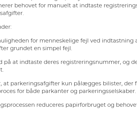
nerer behovet for manuelt at indtaste registre
safgifter.
nder:
ligheden for menneskelige fejl ved indtastning a
fter grundet en simpel fejl.
tid på at indtaste deres registreringsnummer, og d
t.
at parkeringsafgifter kun pålægges bilister, der fa
proces for både parkanter og parkeringsselskaber.
sprocessen reduceres papirforbruget og behovet f