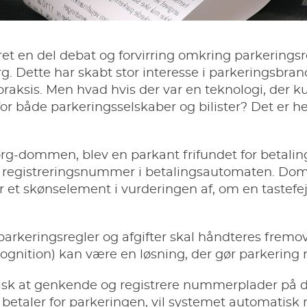
et en del debat og forvirring omkring parkeringsre
. Dette har skabt stor interesse i parkeringsbra
aksis. Men hvad hvis der var en teknologi, der k
r både parkeringsselskaber og bilister? Det er
org-dommen
, blev en parkant frifundet for betali
 registreringsnummer i betalingsautomaten. Do
ar et skønselement i vurderingen af, om en tastef
rkeringsregler og afgifter skal håndteres fremove
nition) kan være en løsning, der gør parkering 
k at genkende og registrere nummerplader på de 
g betaler for parkeringen, vil systemet automatis