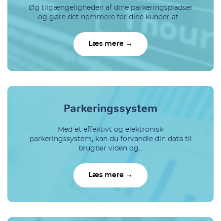
Øg tilgængeligheden af dine parkeringspladser
og gøre det nemmere for dine kunder at...
Læs mere →
Parkeringssystem
Med et effektivt og elektronisk
parkeringssystem, kan du forvandle din data til
brugbar viden og...
Læs mere →