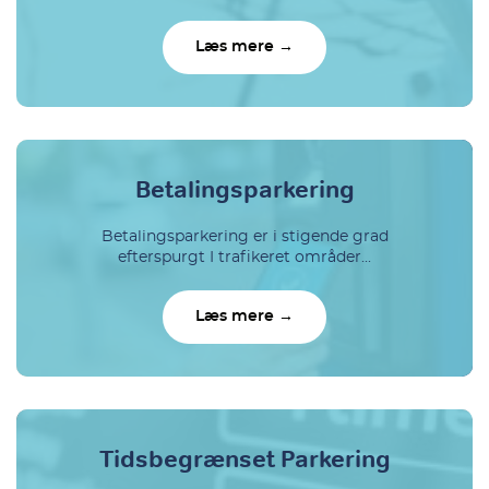
Læs mere →
Betalingsparkering
Betalingsparkering er i stigende grad
efterspurgt I trafikeret områder...
Læs mere →
Tidsbegrænset Parkering