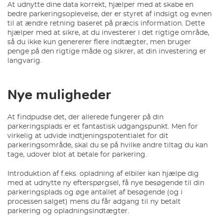
At udnytte dine data korrekt, hjælper med at skabe en
bedre parkeringsoplevelse, der er styret af indsigt og evnen
til at ændre retning baseret på præcis information. Dette
hjælper med at sikre, at du investerer i det rigtige område,
så du ikke kun genererer flere indtægter, men bruger
penge på den rigtige måde og sikrer, at din investering er
langvarig.
Nye muligheder
At findpudse det, der allerede fungerer på din
parkeringsplads er et fantastisk udgangspunkt. Men for
virkelig at udvide indtjeningspotentialet for dit
parkeringsområde, skal du se på hvilke andre tiltag du kan
tage, udover blot at betale for parkering.
Introduktion af f.eks. opladning af elbiler kan hjælpe dig
med at udnytte ny efterspørgsel, få nye besøgende til din
parkeringsplads og øge antallet af besøgende (og i
processen salget) mens du får adgang til ny betalt
parkering og opladningsindtægter.