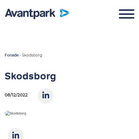
Forside
-
Skodsborg
Parkeringskontrol
Skodsborg
Om os
Kontakt
08/12/2022
Login