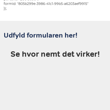
formId: “805b299e-3986-41c1-99b5-a6203aef9915”
});
Udfyld formularen her!
Se hvor nemt det virker!