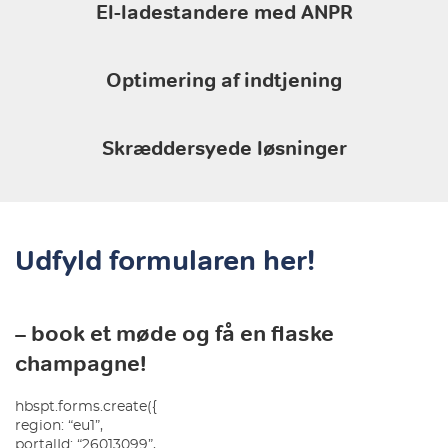
El-ladestandere med ANPR
Optimering af indtjening
Skræddersyede løsninger
Udfyld formularen her!
– book et møde og få en flaske
champagne!
hbspt.forms.create({
region: “eu1”,
portalId: “26013099”,