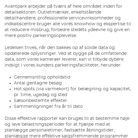
Avantpark arbejder på tværs af hele området inden for
detailsektoren. Outletmærker, enkeltstående
detailhandlere, professionelle servicevirksomheder og
indkøbscentre bruger alle vores knowhow og ekspertise til
at reducere misbrug, forbedre stedets ydeevne og give en
mere positiv parkeringsoplevelse.
Ledelsen trives, når den bakkes op af solide data og
opdaterede oplysninger. Ved at bygge på de omfattende
data, som vores kameraer leverer, kan vi tilbyde dybere
indsigt i vores kunders parkeringsfaciliteter, herunder:
Gennemsnitlig opholdstid
Antal gentagne besøg
Hot spots (via varmekort) for belægning og kapacitet,
pr. time, ugedag og sted
Sæsonbestemte effekter
Sammenligninger fra år til dato
Disse effektive rapporter kan bruges til at bestemme høje
og lave belastningsperioder for at hjælpe med at
planlægge personaletimer, fastsætte åbningstider,
planlægge mere effektive salgsfremmende programmer