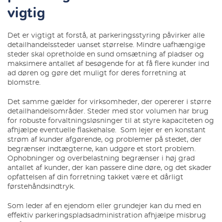
vigtig
Det er vigtigt at forstå, at parkeringsstyring påvirker alle
detailhandelssteder uanset størrelse. Mindre uafhængige
steder skal opretholde en sund omsætning af pladser og
maksimere antallet af besøgende for at få flere kunder ind
ad døren og gøre det muligt for deres forretning at
blomstre.
Det samme gælder for virksomheder, der opererer i større
detailhandelsområder. Steder med stor volumen har brug
for robuste forvaltningsløsninger til at styre kapaciteten og
afhjælpe eventuelle flaskehalse. Som lejer er en konstant
strøm af kunder afgørende, og problemer på stedet, der
begrænser indtægterne, kan udgøre et stort problem.
Ophobninger og overbelastning begrænser i høj grad
antallet af kunder, der kan passere dine døre, og det skader
opfattelsen af din forretning takket være et dårligt
førstehåndsindtryk.
Som leder af en ejendom eller grundejer kan du med en
effektiv parkeringspladsadministration afhjælpe misbrug